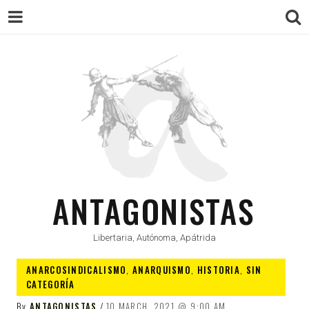
ANTAGONISTAS
Libertaria, Autónoma, Apátrida
ANARCOSINDICALISMO
,
ANARQUISMO
,
HISTORIA
,
SIN
CATEGORÍA
By
ANTAGONISTAS
10 MARCH, 2021
9:00 AM