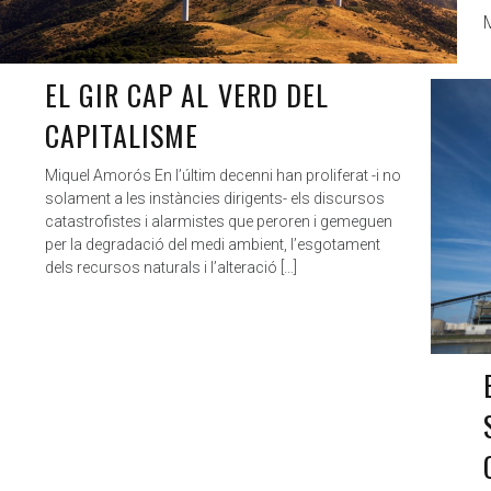
EL GIR CAP AL VERD DEL
CAPITALISME
Miquel Amorós En l’últim decenni han proliferat -i no
solament a les instàncies dirigents- els discursos
catastrofistes i alarmistes que peroren i gemeguen
per la degradació del medi ambient, l’esgotament
dels recursos naturals i l’alteració […]