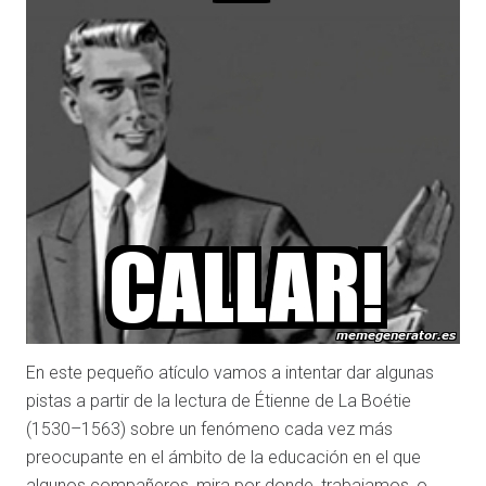
En este pequeño atículo vamos a intentar dar algunas
pistas a partir de la lectura de Étienne de La Boétie
(1530–1563) sobre un fenómeno cada vez más
preocupante en el ámbito de la educación en el que
algunos compañeros, mira por donde, trabajamos, o