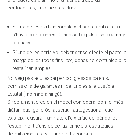
contaacords, la solució és clara:
Si una de les parts incompleix el pacte amb el qual
s’havia compromès: Doncs se l’expulsa i «adiós muy
buenas»
Si una de les parts vol deixar sense efecte el pacte, al
marge de les raons fins i tot, doncs ho comunica a la
resta i tan amples.
No veig pas aquí espai per congressos calents,
comissions de garanties ni denúncies a la Justícia
Estatal (i no miro a ningú).
Sincerament crec en el model confederal com el més
diàfan, ètic, generós, assertiu i autogestionari que
existeix i existirà. Tanmateix l’eix crític del pèndol és
l’establiment d’uns objectius, principis, estratègies i
delimitacions clars i lliurement acordats.