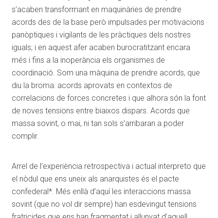
s’acaben transformant en maquinàries de prendre
acords des de la base però impulsades per motivacions
panòptiques i vigilants de les pràctiques dels nostres
iguals; i en aquest afer acaben burocratitzant encara
més i fins a la inoperància els organismes de
coordinació. Som una màquina de prendre acords, que
diu la broma: acords aprovats en contextos de
correlacions de forces concretes i que alhora són la font
de noves tensions entre biaixos dispars. Acords que
massa sovint, o mai, ni tan sols s’arribaran a poder
complir.
Arrel de l’experiència retrospectiva i actual interpreto que
el nòdul que ens uneix als anarquistes és el pacte
confederal*. Més enllà d’aquí les interaccions massa
sovint (que no vol dir sempre) han esdevingut tensions
fratricides que ens han fragmentat i allunyat d’aquell