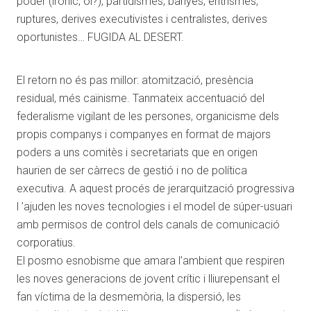
poder (irònic, oi?), partidismes, banyes, entrismes,
ruptures, derives executivistes i centralistes, derives
oportunistes… FUGIDA AL DESERT.
El retorn no és pas millor: atomització, presència
residual, més caïnisme. Tanmateix accentuació del
federalisme vigilant de les persones, organicisme dels
propis companys i companyes en format de majors
poders a uns comitès i secretariats que en origen
haurien de ser càrrecs de gestió i no de política
executiva. A aquest procés de jerarquització progressiva
l ’ajuden les noves tecnologies i el model de súper-usuari
amb permisos de control dels canals de comunicació
corporatius.
El posmo esnobisme que amara l’ambient que respiren
les noves generacions de jovent crític i lliurepensant el
fan víctima de la desmemòria, la dispersió, les