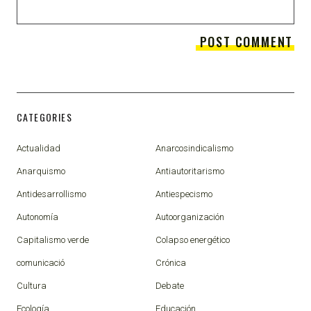
CATEGORIES
Actualidad
Anarcosindicalismo
Anarquismo
Antiautoritarismo
Antidesarrollismo
Antiespecismo
Autonomía
Autoorganización
Capitalismo verde
Colapso energético
comunicació
Crónica
Cultura
Debate
Ecología
Educación