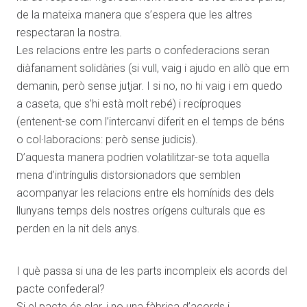
de la mateixa manera que s’espera que les altres
respectaran la nostra.
Les relacions entre les parts o confederacions seran
diàfanament solidàries (si vull, vaig i ajudo en allò que em
demanin, però sense jutjar. I si no, no hi vaig i em quedo
a caseta, que s’hi està molt rebé) i recíproques
(entenent-se com l’intercanvi diferit en el temps de béns
o col·laboracions: però sense judicis).
D’aquesta manera podrien volatilitzar-se tota aquella
mena d’intríngulis distorsionadors que semblen
acompanyar les relacions entre els homínids des dels
llunyans temps dels nostres orígens culturals que es
perden en la nit dels anys.
I què passa si una de les parts incompleix els acords del
pacte confederal?
Si el pacte és clar, i no una fàbrica d’acords i