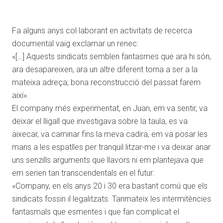
Fa alguns anys col·laborant en activitats de recerca
documental vaig exclamar un renec:
«[…] Aquests sindicats semblen fantasmes que ara hi són,
ara desapareixen, ara un altre diferent torna a ser a la
mateixa adreça; bona reconstrucció del passat farem
així».
El company més experimentat, en Juan, em va sentir, va
deixar el lligall que investigava sobre la taula, es va
aixecar, va caminar fins la meva cadira, em va posar les
mans a les espatlles per tranquil·litzar-me i va deixar anar
uns senzills arguments que llavors ni em plantejava que
em serien tan transcendentals en el futur:
«Company, en els anys 20 i 30 era bastant comú que els
sindicats fossin il·legalitzats. Tanmateix les intermitències
fantasmals que esmentes i que fan complicat el