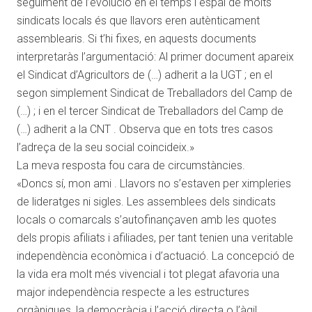
seguiment de l’evolució en el temps i espai de molts
sindicats locals és que llavors eren autènticament
assemblearis. Si t’hi fixes, en aquests documents
interpretaràs l’argumentació: Al primer document apareix
el Sindicat d’Agricultors de (…) adherit a la UGT ; en el
segon simplement Sindicat de Treballadors del Camp de
(…) ; i en el tercer Sindicat de Treballadors del Camp de
(…) adherit a la CNT . Observa que en tots tres casos
l’adreça de la seu social coincideix.»
La meva resposta fou cara de circumstàncies.
«Doncs sí, mon ami . Llavors no s’estaven per ximpleries
de lideratges ni sigles. Les assemblees dels sindicats
locals o comarcals s’autofinançaven amb les quotes
dels propis afiliats i afiliades, per tant tenien una veritable
independència econòmica i d’actuació. La concepció de
la vida era molt més vivencial i tot plegat afavoria una
major independència respecte a les estructures
orgàniques, la democràcia i l’acció directa o l’àgil