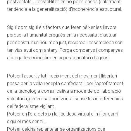
postveritats… i cristal·litza en no pocs casos (i alarmant
tendència a la generalització) d’incoherència estructural.
Sigui com sigui els factors que feren néixer les llavors
perquè la humanitat cregués en la necessitat d’actuar
per construir un nou món just, recíproc i assembleari són
tan vius avui com antany. Força companys i companyes
abnegades coincidim en aquesta anàlisi i diagnosi.
Potser l’assertivitat i reeiximent del moviment llibertari
passa per la vella recepta confederal i per l’aprofitament
de la tecnologia comunicativa a mode de col·laboració
voluntària, generosa i horitzontal sense les interferències
del federalisme vigilant .
Potser en l’era del xip i la liquidesa virtual el millor camí
sigui el més senzill.
Potser caldria replantejar-se organitzacions que