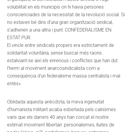
volubilitat en els municipis on hi havia persones
conscienciades de la necessitat de la revolució social. Si
no estaven bé dins d’una gran organització sindical,
s’adherien a una altra i punt: CONFEDERALISME EN
ESTAT PUR.
El vincle entre sindicats propers era estrictament de
solidaritat voluntària, sense buscar més raons…
estalviant-se així els enrenous i conflictes que han dut
l’herm al moviment anarcosindicalista com a
conseqüència d’un federalisme massa centralista i mal
entès».
Oblidada aquesta anècdota, la meva ingenuïtat
d’humanista militant acaba esberlada pels caïnismes
varis que els darrers 40 anys han corcat el nostre
estimat moviment llibertari: personalismes, lluites de