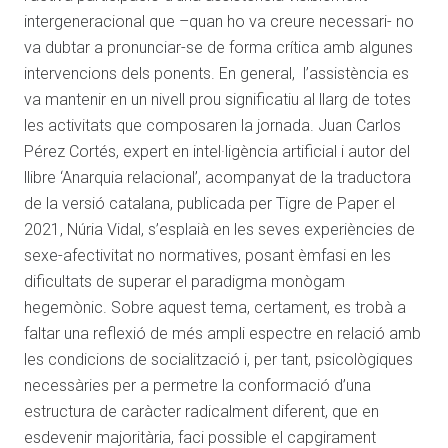
intergeneracional que –quan ho va creure necessari- no
va dubtar a pronunciar-se de forma crítica amb algunes
intervencions dels ponents. En general, l’assistència es
va mantenir en un nivell prou significatiu al llarg de totes
les activitats que composaren la jornada. Juan Carlos
Pérez Cortés, expert en intel·ligència artificial i autor del
llibre ‘Anarquia relacional’, acompanyat de la traductora
de la versió catalana, publicada per Tigre de Paper el
2021, Núria Vidal, s’esplaià en les seves experiències de
sexe-afectivitat no normatives, posant èmfasi en les
dificultats de superar el paradigma monògam
hegemònic. Sobre aquest tema, certament, es trobà a
faltar una reflexió de més ampli espectre en relació amb
les condicions de socialització i, per tant, psicològiques
necessàries per a permetre la conformació d’una
estructura de caràcter radicalment diferent, que en
esdevenir majoritària, faci possible el capgirament