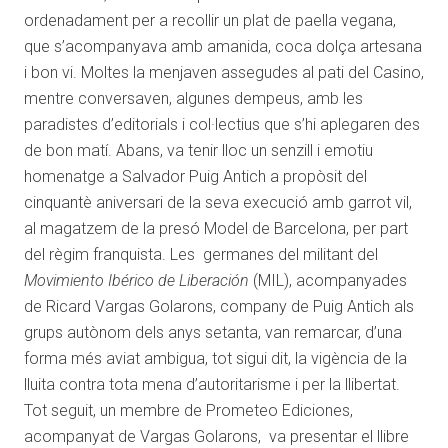
ordenadament per a recollir un plat de paella vegana,
que s’acompanyava amb amanida, coca dolça artesana
i bon vi. Moltes la menjaven assegudes al pati del Casino,
mentre conversaven, algunes dempeus, amb les
paradistes d’editorials i col·lectius que s’hi aplegaren des
de bon matí. Abans, va tenir lloc un senzill i emotiu
homenatge a Salvador Puig Antich a propòsit del
cinquantè aniversari de la seva execució amb garrot vil,
al magatzem de la presó Model de Barcelona, per part
del règim franquista. Les germanes del militant del
Movimiento Ibérico de Liberación
(MIL), acompanyades
de Ricard Vargas Golarons, company de Puig Antich als
grups autònom dels anys setanta, van remarcar, d’una
forma més aviat ambigua, tot sigui dit, la vigència de la
lluita contra tota mena d’autoritarisme i per la llibertat.
Tot seguit, un membre de Prometeo Ediciones,
acompanyat de Vargas Golarons, va presentar el llibre