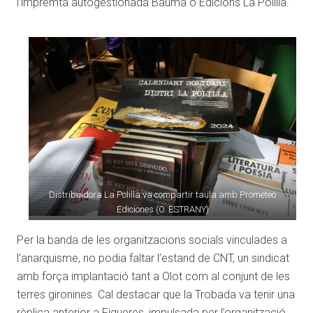
l’impremta autogestionada Bauma o Edicions La Polilla.
Distribuidora La Polilla va compartir taula amb Prometeo
Ediciones (O. ESTRANY)
Per la banda de les organitzacions socials vinculades a
l’anarquisme, no podia faltar l’estand de CNT, un sindicat
amb força implantació tant a Olot com al conjunt de les
terres gironines. Cal destacar que la Trobada va tenir una
rèplica anterior a Figueres, impulsada per l’organització