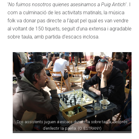
‘
No fuimos nosotros quienes asesinamos a Puig Antich
’. I
com a culminació de les activitats matinals, la música
folk va donar pas directe a l’àpat pel qual es van vendre
al voltant de 150 tiquets, seguit d’una extensa i agradable
sobre taula, amb partida d’escacs inclosa.
Dos assistents juguen a escacs durant la sobre taula, després
d’enllestir la paella. (O. ESTRANY)