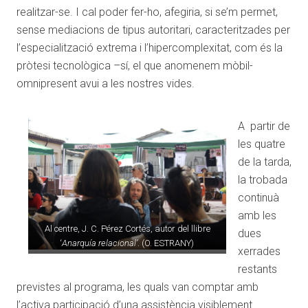
realitzar-se. I cal poder fer-ho, afegiria, si se’m permet,
sense mediacions de tipus autoritari, caracteritzades per
l’especialització extrema i l’hipercomplexitat, com és la
pròtesi tecnològica –sí, el que anomenem mòbil-
omnipresent avui a les nostres vides.
A partir de
les quatre
de la tarda,
la trobada
continuà
amb les
Al centre, J. C. Pérez Cortés, autor del llibre
dues
‘
Anarquía relacional’
. (O. ESTRANY)
xerrades
restants
previstes al programa, les quals van comptar amb
l’activa participació d’una assistència visiblement