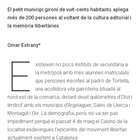
El petit municipi gironí de vuit-cents habitants aplega
més de 200 persones al voltant de la cultura editorial i
la memòria llibertàries
Omar Estrany*
E
xisteixen no pocs instituts de secundària a
la metròpoli amb més alumnes matriculats
que persones inscrites al padró de Tortellà,
una acollidora vila garrotxina situada al
nord-est de la comarca, distant divuit quilòmetres d’Olot i
limítrof amb els municipis d’Argelaguer, Sales de Llierca i
Montagut i Oix. La demografia, però, no va ser pas
impediment perquè el passat 4 de maig el Casino de la
localitat esdevingués l’epicentre del moviment llibertari
actualment existent a Catalunya.