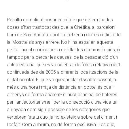
Resulta complicat posar en dubte que determinades
coses s’han trastocat des que la Cinètika, al barceloní
barri de Sant Andreu, acollí la tretzena i darrera edició de
la ‘Mostra’ sis anys enrere. No hi ha espai en aquesta
petita i humil crònica per a detallar les circumstàncies, ni
tampoc per a cercar les causes, de la desaparició d’un
aplec editorial que es va celebrar de forma relativament
continuada des de 2005 a diferents localitzacions de la
ciutat comtal. El que va quedar clar dissabte passat, a
més d’una hora i mitja de distància en cotxe, és que –
almenys de forma aparent- el nucli principal de l’interès
per l’antiautoritarisme i per la consecució d’una vida tan
allunyada com sigui possible de les categories que
vertebren l’statu quo, ja no existeix a sobre del ciment i
l’asfalt. Com a mínim, no de forma exclusiva. I és que,