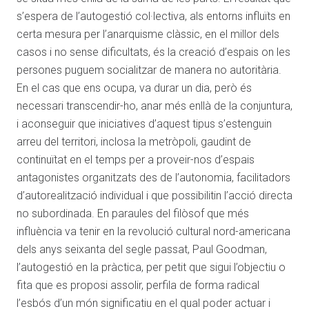
s’espera de l’autogestió col·lectiva, als entorns influïts en
certa mesura per l’anarquisme clàssic, en el millor dels
casos i no sense dificultats, és la creació d’espais on les
persones puguem socialitzar de manera no autoritària.
En el cas que ens ocupa, va durar un dia, però és
necessari transcendir-ho, anar més enllà de la conjuntura,
i aconseguir que iniciatives d’aquest tipus s’estenguin
arreu del territori, inclosa la metròpoli, gaudint de
continuïtat en el temps per a proveir-nos d’espais
antagonistes organitzats des de l’autonomia, facilitadors
d’autorealització individual i que possibilitin l’acció directa
no subordinada. En paraules del filòsof que més
influència va tenir en la revolució cultural nord-americana
dels anys seixanta del segle passat, Paul Goodman,
l’autogestió en la pràctica, per petit que sigui l’objectiu o
fita que es proposi assolir, perfila de forma radical
l’esbós d’un món significatiu en el qual poder actuar i