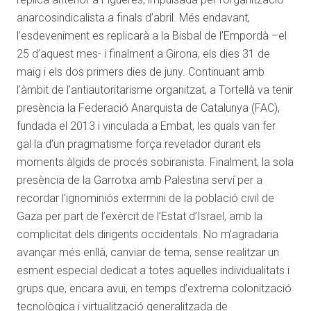
anarcosindicalista a finals d’abril. Més endavant,
l’esdeveniment es replicarà a la Bisbal de l’Empordà –el
25 d’aquest mes- i finalment a Girona, els dies 31 de
maig i els dos primers dies de juny. Continuant amb
l’àmbit de l’antiautoritarisme organitzat, a Tortellà va tenir
presència la Federació Anarquista de Catalunya (FAC),
fundada el 2013 i vinculada a Embat, les quals van fer
gal·la d’un pragmatisme força revelador durant els
moments àlgids de procés sobiranista. Finalment, la sola
presència de la Garrotxa amb Palestina serví per a
recordar l’ignominiós extermini de la població civil de
Gaza per part de l’exèrcit de l’Estat d’Israel, amb la
complicitat dels dirigents occidentals. No m’agradaria
avançar més enllà, canviar de tema, sense realitzar un
esment especial dedicat a totes aquelles individualitats i
grups que, encara avui, en temps d’extrema colonització
tecnològica i virtualització generalitzada de