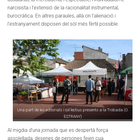
narcisista i l’extensió de la racionalitat instrumental,
burocràtica. En altres paraules, allà on l’alienació i
l’estranyament disposen del sòl més fèrtil possible.
Una part de les editorials i col·lectius presents a la Trobada (O.
ESTRANY)
Al migdia d’una jornada que es despertà força
assolellada, desenes de persones feien cua