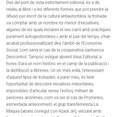
Des del punt de vista estrictament editorial, és a dir,
relatiu al llibre i a les diferents formes que pot prendre la
difusió per escrit de la cultura antiautoritària, la trobada
va comptar amb un nombre no menor d’iniciatives,
algunes de les quals iniciaren el seu camí amb pràctiques
purament autogestionàries i, amb el pas del temps, s’han
acabat professionalitzant dins l’àmbit de l’Economia
Social, com seria el cas de la cooperativa santsenca
Descontrol. Tampoc estigué absent Virus Editorial, a
hores d’ara un nom històric en el camp de la publicació i
la distribució a llibreries. Un xic més enllà, l’interessant
d’aquest tipus de trobades, a parer meu, és tenir
l’oportunitat de descobrir iniciatives minoritàries,
impossibles d’articular sense l’esforç militant de
persones anònimes, com va ser el cas de Prometeo,
esmentada anteriorment, el grup transfeminista La
Màquia (abans conegut con Azadi Jin), vinculat amb