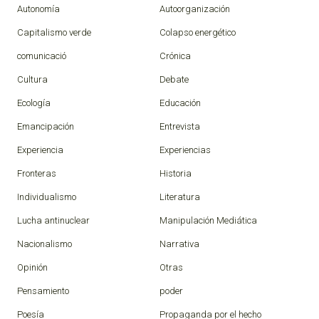
Autonomía
Autoorganización
Capitalismo verde
Colapso energético
comunicació
Crónica
Cultura
Debate
Ecología
Educación
Emancipación
Entrevista
Experiencia
Experiencias
Fronteras
Historia
Individualismo
Literatura
Lucha antinuclear
Manipulación Mediática
Nacionalismo
Narrativa
Opinión
Otras
Pensamiento
poder
Poesía
Propaganda por el hecho