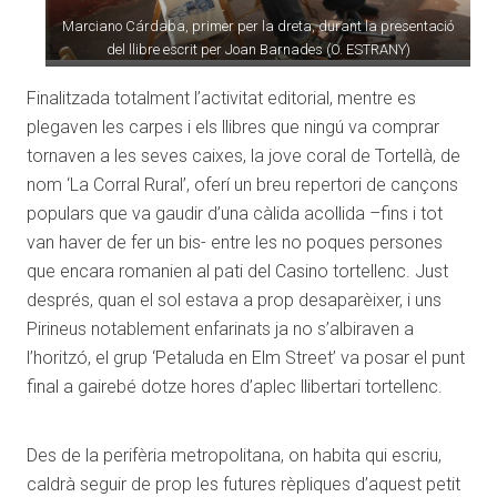
Marciano Cárdaba, primer per la dreta, durant la presentació
del llibre escrit per Joan Barnades (O. ESTRANY)
Finalitzada totalment l’activitat editorial, mentre es
plegaven les carpes i els llibres que ningú va comprar
tornaven a les seves caixes, la jove coral de Tortellà, de
nom ‘La Corral Rural’, oferí un breu repertori de cançons
populars que va gaudir d’una càlida acollida –fins i tot
van haver de fer un bis- entre les no poques persones
que encara romanien al pati del Casino tortellenc. Just
després, quan el sol estava a prop desaparèixer, i uns
Pirineus notablement enfarinats ja no s’albiraven a
l’horitzó, el grup ‘Petaluda en Elm Street’ va posar el punt
final a gairebé dotze hores d’aplec llibertari tortellenc.
Des de la perifèria metropolitana, on habita qui escriu,
caldrà seguir de prop les futures rèpliques d’aquest petit