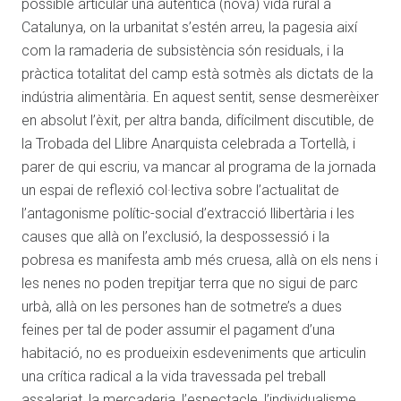
possible articular una autèntica (nova) vida rural a
Catalunya, on la urbanitat s’estén arreu, la pagesia així
com la ramaderia de subsistència són residuals, i la
pràctica totalitat del camp està sotmès als dictats de la
indústria alimentària. En aquest sentit, sense desmerèixer
en absolut l’èxit, per altra banda, difícilment discutible, de
la Trobada del Llibre Anarquista celebrada a Tortellà, i
parer de qui escriu, va mancar al programa de la jornada
un espai de reflexió col·lectiva sobre l’actualitat de
l’antagonisme polític-social d’extracció llibertària i les
causes que allà on l’exclusió, la despossessió i la
pobresa es manifesta amb més cruesa, allà on els nens i
les nenes no poden trepitjar terra que no sigui de parc
urbà, allà on les persones han de sotmetre’s a dues
feines per tal de poder assumir el pagament d’una
habitació, no es produeixin esdeveniments que articulin
una crítica radical a la vida travessada pel treball
assalariat, la mercaderia, l’espectacle, l’individualisme