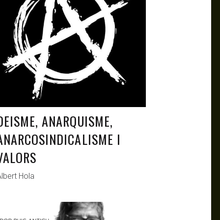
DEISME, ANARQUISME,
ANARCOSINDICALISME I
VALORS
lbert Hola
ANTAGONISTAS
FEB 12, 2021