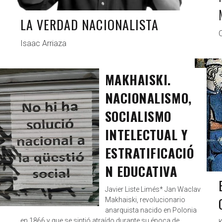
LA VERDAD NACIONALISTA
Isaac Arriaza
MAKHAISKI.
ANTAGONISTAS
OCT 23, 2019
NACIONALISMO,
SOCIALISMO
INTELECTUAL Y
ESTRATIFICACIÓ
N EDUCATIVA
Javier Liste Limés* Jan Waclav
Makhaiski, revolucionario
anarquista nacido en Polonia
en 1866 y que se sintió atraído durante su época de
K