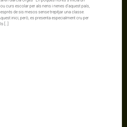
ou curs escolar per als nens i nenes d’aquest país,
esprés de sis mesos sense trepitjar una classe.
quest inici, però, es presenta especialment cru per
ls […]