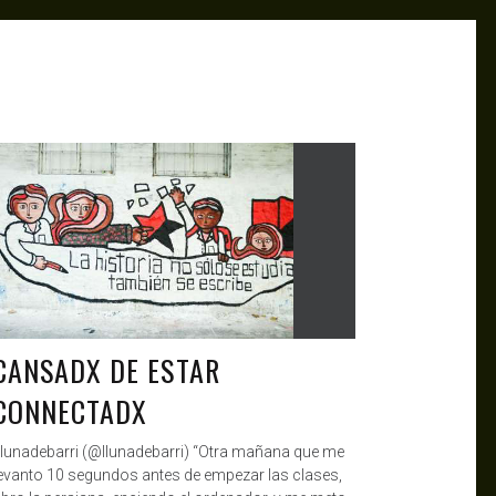
ANTAGONISTAS
MAY 13, 2020
CANSADX DE ESTAR
CONNECTADX
lunadebarri (@llunadebarri) “Otra mañana que me
evanto 10 segundos antes de empezar las clases,