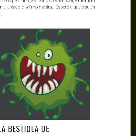
bro la persiana, enciendo el ordenador, y me meto
n el enlace, el wifi no me tira… Espero a que alguien
…]
ALBERT HOLA
MAR 24, 2020
LA BESTIOLA DE