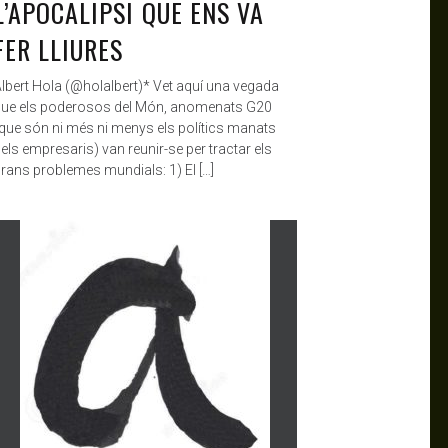
L’APOCALIPSI QUE ENS VA
FER LLIURES
lbert Hola (@holalbert)* Vet aquí una vegada
ue els poderosos del Món, anomenats G20
que són ni més ni menys els polítics manats
els empresaris) van reunir-se per tractar els
rans problemes mundials: 1) El […]
ANTAGONISTAS
MAR 15, 2020