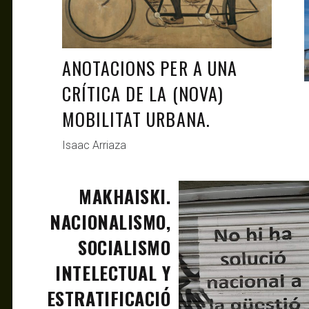
ANOTACIONS PER A UNA
CRÍTICA DE LA (NOVA)
MOBILITAT URBANA.
Isaac Arriaza
MAKHAISKI.
OCT 23, 2019
ANTAGONISTAS
NACIONALISMO,
SOCIALISMO
INTELECTUAL Y
ESTRATIFICACIÓ