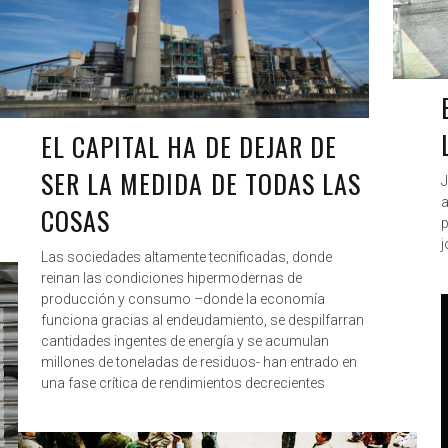
EL CAPITAL HA DE DEJAR DE
SER LA MEDIDA DE TODAS LAS
J
a
COSAS
p
j
Las sociedades altamente tecnificadas, donde
reinan las condiciones hipermodernas de
producción y consumo –donde la economía
funciona gracias al endeudamiento, se despilfarran
cantidades ingentes de energía y se acumulan
millones de toneladas de residuos- han entrado en
una fase crítica de rendimientos decrecientes