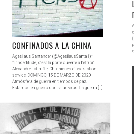
A
q
(
CONFINADOS A LA CHINA
p
g
Agesilaus Santander (@AgesilausSanta1)*
“L’incertitude, c’est la porte ouverte à l’effroi”
Alexandre Labruffe, Chroniques d’une station-
service. DOMINGO, 15 DE MARZO DE 2020
Atmósfera de guerra en tiempos de paz.
Estamos en guerra contra un virus. La guerra […]
ANTAGONISTAS
FEB 12, 2020