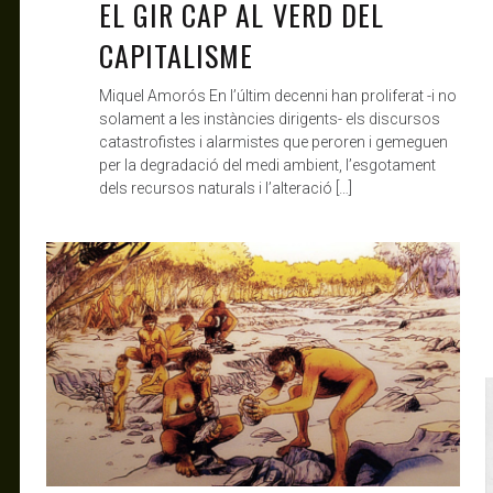
EL GIR CAP AL VERD DEL
CAPITALISME
Miquel Amorós En l’últim decenni han proliferat -i no
solament a les instàncies dirigents- els discursos
catastrofistes i alarmistes que peroren i gemeguen
per la degradació del medi ambient, l’esgotament
dels recursos naturals i l’alteració […]
ANTAGONISTAS
MAR 11, 2020