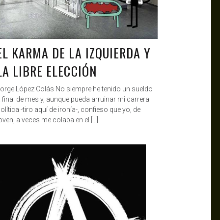
EL KARMA DE LA IZQUIERDA Y
LA LIBRE ELECCIÓN
orge López Colás No siempre he tenido un sueldo
 final de mes y, aunque pueda arruinar mi carrera
olítica -tiro aquí de ironía-, confieso que yo, de
oven, a veces me colaba en el […]
ALBERT HOLA
SEP 11, 2019