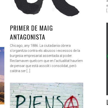
a
e
[
PRIMER DE MAIG
ANTAGONISTA
Chicago, any 1886. La ciutadania obrera
s’organitza contra els abusos i excessos de la
burgesia empresarial assentada al poder.
Reclamaven quelcom que en l’actualitat hauríem
de pensar que està assolit i consolidat, però
caldria ser […]
ANTAGONISTAS
MAR 19, 2020