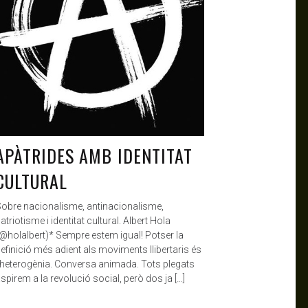
APÀTRIDES AMB IDENTITAT
CULTURAL
obre nacionalisme, antinacionalisme,
atriotisme i identitat cultural. Albert Hola
@holalbert)* Sempre estem igual! Potser la
efinició més adient als moviments llibertaris és
’heterogènia. Conversa animada. Tots plegats
spirem a la revolució social, però dos ja […]