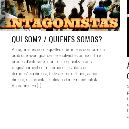
ANTAGONISTAS
JUL 14, 2019
QUI SOM? / QUIENES SOMOS?
Antagonistes som aquelles que no ens conformem
amb que avantguardes executivistes consolidin el
procés d’entrisme i control d’organitzacions
originàriament estructurades en valors de
democràcia directa, federalisme de base, acció
directa, reciprocitat i solidaritat internacionalista.
Antagonistes […]
S
p
(
d
l
a